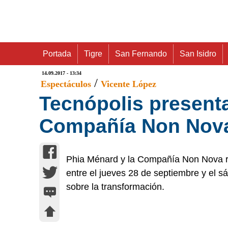
Portada
Tigre
San Fernando
San Isidro
14.09.2017 - 13:34
/
Espectáculos
Vicente López
Tecnópolis presenta
Compañía Non Nova
Phia Ménard y la Compañía Non Nova re
entre el jueves 28 de septiembre y el 
sobre la transformación.