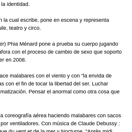
 la identidad.
 la cual escribe, pone en escena y representa
e, teatro y circo.
cher) Phia Ménard pone a prueba su cuerpo jugando
táfora con el proceso de cambio de sexo que soporto
er en 2008.
hace malabares con el viento y con "la envida de
 con el fin de tocar la libertad del ser. Luchar
igmatización. Pensar el anormal como otra cosa que
 una coreografía aérea haciendo malabares con sacos
to por ventiladores. Con música de Claude Debussy :
gue du vent et de la mer y Nocturne. "Après midi