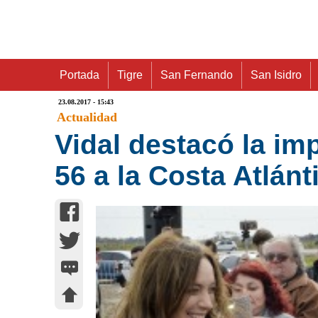
Portada
Tigre
San Fernando
San Isidro
23.08.2017 - 15:43
Actualidad
Vidal destacó la imp
56 a la Costa Atlánti