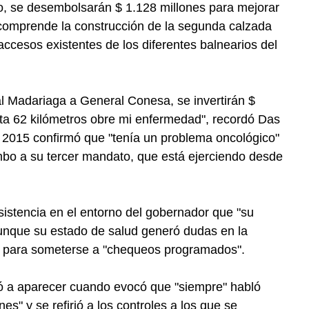
o, se desembolsarán $ 1.128 millones para mejorar
e comprende la construcción de la segunda calzada
accesos existentes de los diferentes balnearios del
l Madariaga a General Conesa, se invertirán $
ta 62 kilómetros obre mi enfermedad", recordó Das
 2015 confirmó que "tenía un problema oncológico"
umbo a su tercer mandato, que está ejerciendo desde
stencia en el entorno del gobernador que "su
unque su estado de salud generó dudas en la
as para someterse a "chequeos programados".
ió a aparecer cuando evocó que "siempre" habló
es" y se refirió a los controles a los que se