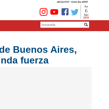
edición 8193 - visitas hoy 46099
Jue
6
Ago
2026
de Buenos Aires,
nda fuerza