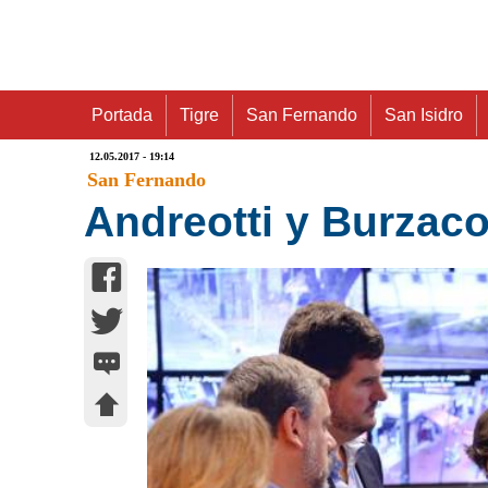
Portada
Tigre
San Fernando
San Isidro
12.05.2017 - 19:14
San Fernando
Andreotti y Burzaco