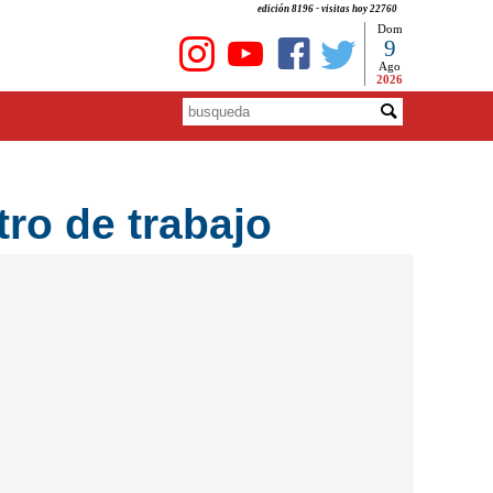
edición 8196 - visitas hoy 22760
Dom
9
Ago
2026
ro de trabajo