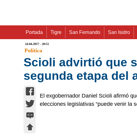
Portada
Tigre
San Fernando
San Isidro
24.04.2017 - 20:51
Política
Scioli advirtió que 
segunda etapa del 
El exgobernador Daniel Scioli afirmó qu
elecciones legislativas “puede venir la 