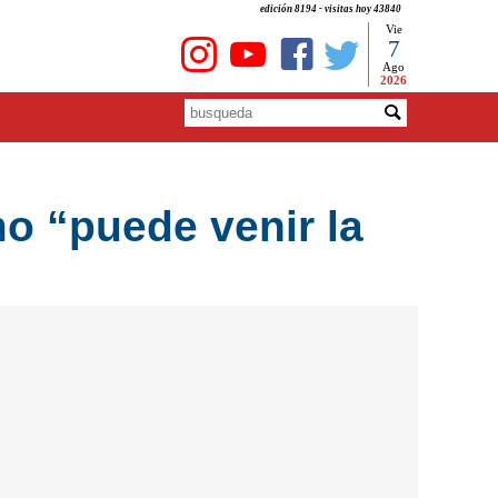
edición 8194 - visitas hoy 43840
Vie
7
Ago
2026
mo “puede venir la