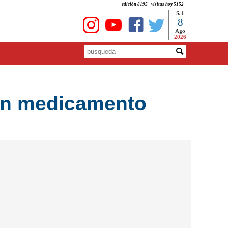
edición 8195 - visitas hoy 5152
Sab
8
Ago
2026
lan medicamento