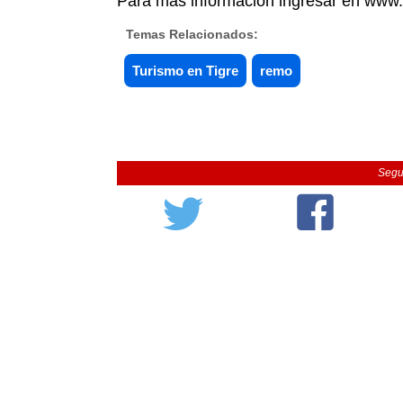
Para más información ingresar en www.v
Temas Relacionados:
Turismo en Tigre
remo
Segu