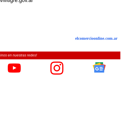
ivitigre.gov.ar
elcomercioonline.com.ar
inos en nuestras redes!