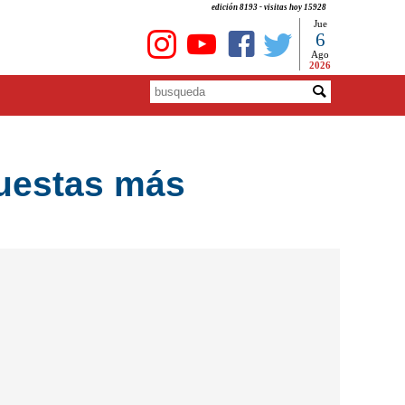
edición 8193 - visitas hoy 15928
Jue
6
Ago
2026
puestas más