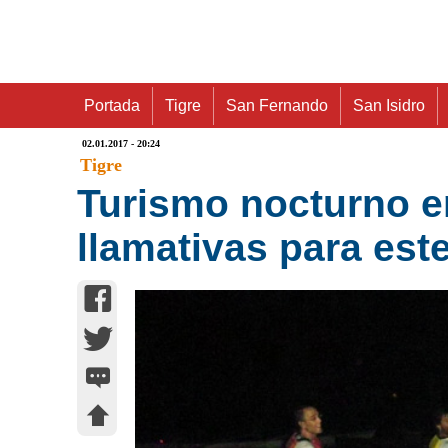
Portada
Tigre
San Fernando
San Isidro
02.01.2017 - 20:24
Tigre
Turismo nocturno e
llamativas para est