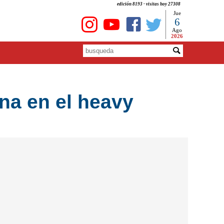
edición 8193 - visitas hoy 27308
Jue
6
Ago
2026
na en el heavy