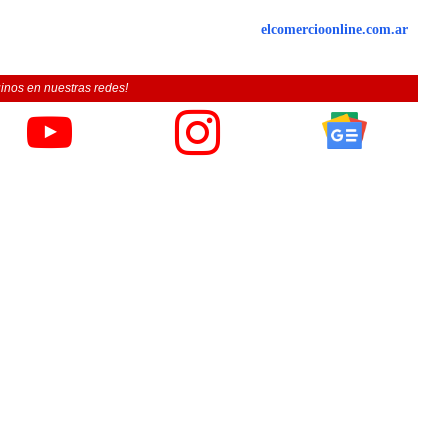
elcomercioonline.com.ar
inos en nuestras redes!