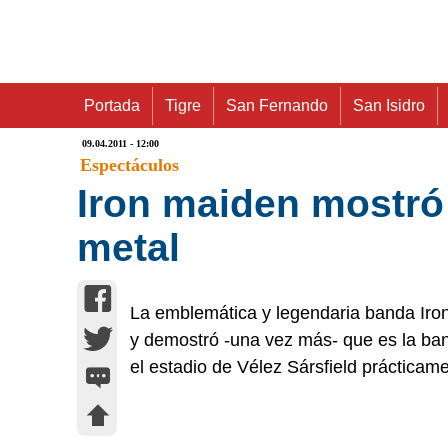
Portada
Tigre
San Fernando
San Isidro
09.04.2011 - 12:00
Espectáculos
Iron maiden mostró
metal
La emblemática y legendaria banda Iro
y demostró -una vez más- que es la ba
el estadio de Vélez Sársfield práctica