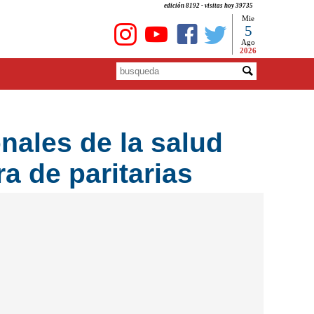
edición 8192 - visitas hoy 39735
Mie
5
Ago
2026
nales de la salud
a de paritarias